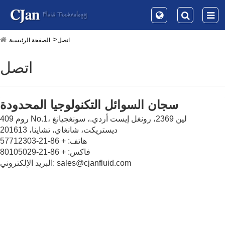
اتصل
الصفحة الرئيسية
اتصل
سجان السوائل التكنولوجيا المحدودة
روم 409 No.1، لين 2369، رونغل إيست أردي.، سونغجيانغ
ديستريكت، شانغاي، تشاينا، 201613
هاتف: + 86-21-57712303
فاكس: + 86-21-80105029
البريد الإلكتروني: sales@cjanfluid.com