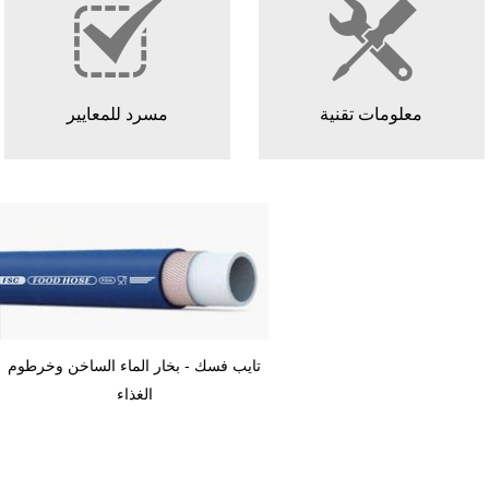
معلومات تقنية
مسرد للمعايير
ستينليس ستيل هيليكس و
تايب فسك - بخار الماء الساخن وخرطوم
 عززت سيليكون خرطوم
الغذاء