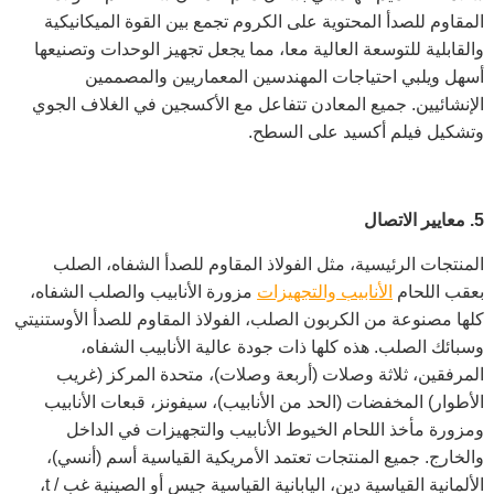
المقاوم للصدأ المحتوية على الكروم تجمع بين القوة الميكانيكية
والقابلية للتوسعة العالية معا، مما يجعل تجهيز الوحدات وتصنيعها
أسهل ويلبي احتياجات المهندسين المعماريين والمصممين
الإنشائيين. جميع المعادن تتفاعل مع الأكسجين في الغلاف الجوي
وتشكيل فيلم أكسيد على السطح.
5.
معايير
الاتصال
المنتجات الرئيسية، مثل الفولاذ المقاوم للصدأ الشفاه، الصلب
بعقب اللحام
الأنابيب والتجهيزات
مزورة الأنابيب والصلب الشفاه،
كلها مصنوعة من الكربون الصلب، الفولاذ المقاوم للصدأ الأوستنيتي
وسبائك الصلب. هذه كلها ذات جودة عالية الأنابيب الشفاه،
المرفقين، ثلاثة وصلات (أربعة وصلات)، متحدة المركز (غريب
الأطوار) المخفضات (الحد من الأنابيب)، سيفونز، قبعات الأنابيب
ومزورة مأخذ اللحام الخيوط الأنابيب والتجهيزات في الداخل
والخارج. جميع المنتجات تعتمد الأمريكية القياسية أسم (أنسي)،
الألمانية القياسية دين، اليابانية القياسية جيس أو الصينية غب / t،