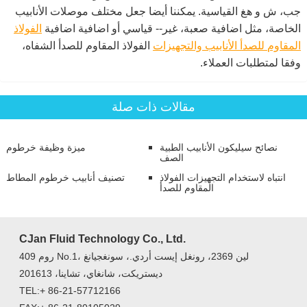
جب، ش و هغ القياسية. يمكننا أيضا جعل مختلف موصلات الأنابيب
الخاصة، مثل اضافية صعبة، غير-- قياسي أو اضافية اضافية
الفولاذ
المقاوم للصدأ الأنابيب والتجهيزات
الفولاذ المقاوم للصدأ الشفاه،
وفقا لمتطلبات العملاء.
مقالات ذات صلة
نصائح سيليكون الأنابيب الطبية
ميزة وظيفة خرطوم
الصف
انتباه لاستخدام التجهيزات الفولاذ
تصنيف أنابيب خرطوم المطاط
المقاوم للصدأ
CJan Fluid Technology Co., Ltd.
روم 409 No.1، لين 2369، رونغل إيست أردي.، سونغجيانغ
ديستريكت، شانغاي، تشاينا، 201613
TEL:+ 86-21-57712166