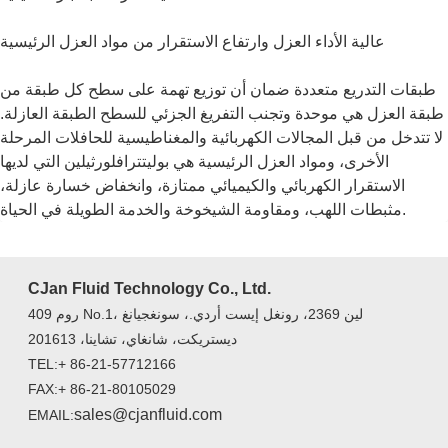
عالية الأداء العزل وارتفاع الاستقرار من مواد العزل الرئيسية
طبقات التدريع متعددة ضمان أن توزيع تهمة على سطح كل طبقة من
طبقة العزل هي موحدة وتجنب التفريغ الجزئي للسطح الطبقة العازلة.
لا تتدخل من قبل المجالات الكهربائية والمغناطيسية للحافلات المرحلة
الأخرى، ومواد العزل الرئيسية هي بوليتترافلورثيلين التي لديها
الاستقرار الكهربائي والكيميائي ممتازة، وانخفاض خسارة عازلة،
مثبطات اللهب، ومقاومة الشيخوخة والخدمة الطويلة في الحياة.
CJan Fluid Technology Co., Ltd.
روم 409 No.1، لين 2369، رونغل إيست أردي.، سونغجيانغ
ديستريكت، شانغاي، تشاينا، 201613
TEL:+ 86-21-57712166
FAX:+ 86-21-80105029
sales@cjanfluid.com
EMAIL: