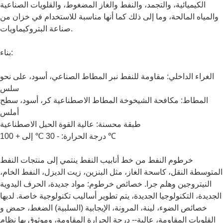
الكيميائية، والتجمد، والنفط والغاز المضغوط، والقلويات الصناعية
والمياه المالحة، وما إلى ذلك كما أنها مناسبة للاستخدام في خزان من
صناعة البتروكيماويات.
بناء:
الغراء الداخلي: مقاومة للنفط نبر المطاط الصناعي، أسود، على نحو
سلس
المطاط: مكافحة الشيخوخة المطاط الاصطناعية كر، أسود، سطح
أملس
طبقة محسنة: عالية القوة الحبل الاصطناعية
درجة الحرارة: - 30 ℃ إلى + 100 ℃
خرطوم النفط من خط أنابيب النفط ينتمي إلى منتجات النفط
المتوسطة النقل، كاسحة الغاز، مثل البنزين، زيت الديزل، النفط الخام،
النيتروجين وهلم جرا. خصائص خرطوم: مواد جديدة، الحرف اليدوية
الجديدة، التكنولوجيا الجديدة، يتم تطوير أساليب تكنولوجية خاصة. لديها
خصائص الضوء، لينة، المرونة، الإيجابية (السلبية) الضغط، حمض و
القلويات المقاومة، عالية-- درجة الحرارة المقاومة، وموثوق بها نظام