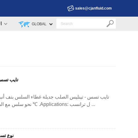
sales@cjanfluid.com
ا
GLOBAL
تايب تسس-
تايب تسس - تينليس الصلب جديلة غطاء السلس بتف أنبوب
نحو سلس مع الفولاذ المقاوم للصدأ على جديلة. المدى: -70 ℃ و 260 ℃ .Applications: ل ترانسب ...
نوع تسس