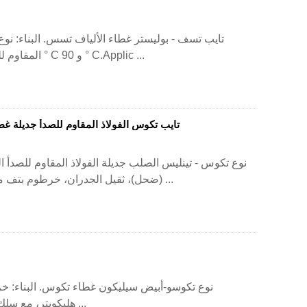
تايب تسف - بوليستر غطاء الألياف تسس. البناء: نوع
المقاوم للصدأ على جديلة و بوليستر غطاء الألياف. النطاق: -70 ° C و 90 ° C.Applic ...
تايب تكوس الفولاذ المقاوم للصدأ جديلة غط
نوع تكوس - تينليس الصلب جديلة الفولاذ المقاوم للصدأ
(ضحل)، ثقيل الجدران، خرطوم بتف متلاصق، مع فواصل خارجية من الفولاذ المقاوم للصدأ ...
نوع تكوسو-أبيض سيليكون غطاء تكوس. البناء: خر
هليكوبتر، مع سلك فراغ خارجي مع سيليكون مبركن عالية الشد ستينل ...