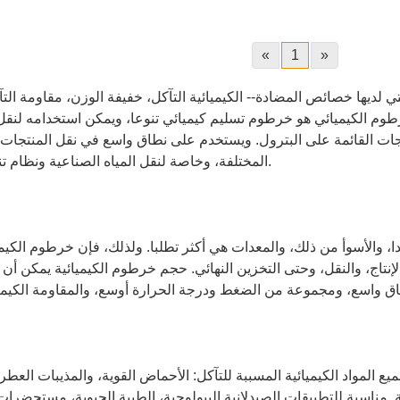
«
1
»
ي لديها خصائص المضادة-- الكيميائية التآكل، خفيفة الوزن، مقاومة التآ
لخرطوم الكيميائي هو خرطوم تسليم كيميائي تنوعا، ويمكن استخدامه لن
ات القائمة على البترول. ويستخدم على نطاق واسع في نقل المنتجات ا
المختلفة، وخاصة لنقل المياه الصناعية ونظام تنقية المياه.
دا، والأسوأ من ذلك، والمعدات هي أكثر تطلبا. ولذلك، فإن خرطوم الكيميا
إنتاج، والنقل، وحتى التخزين النهائي. حجم خرطوم الكيميائية يمكن أن 
 المواد الكيميائية المسببة للتآكل: الأحماض القوية، والمذيبات العطرية
. مناسبة للتطبيقات الصيدلانية البيولوجية، الطبية الحيوية، مستحضرات