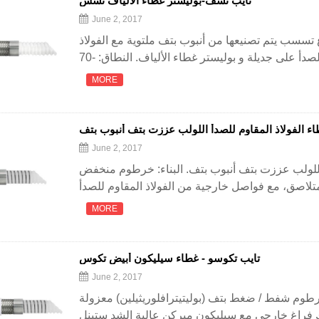
تايب تسف-بوليستر غطاء الألياف تسس
June 2, 2017
 تسسب يتم تصنيعها من أنبوب بتف ملتوية مع الفولاذ
MORE
اء الفولاذ المقاوم للصدأ اللولب عززت بتف أنبوب بتف
June 2, 2017
 اللولب عززت بتف أنبوب بتف. البناء: خرطوم منخفض
MORE
تايب تكوسو - غطاء سيليكون أبيض تكوس
June 2, 2017
طوم شفط / ضغط بتف (بوليتيترافلوريثيلين) معزولة