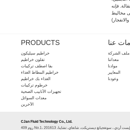
الة. فإنه
لى مخاليط
ات عنا
PRODUCTS
ملف الشركة
خراطيم سيليكون
معداتنا
تفلون خراطيم
موادنا
بفا اصطف تركيبات
المعايير
خراطيم المطاط الغذاء
وعودنا
الغذاء بك خراطيم
خرطوم تركيبات
تجهيزات الأنابيب الصحية
معدات السوائل
الآخرين
CJan Fluid Technology Co., Ltd.