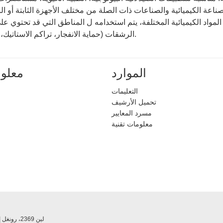
عة الكيميائية والصناعات ذات الصلة من مختلف الأجهزة الثابتة أو النق
لمواد الكيميائية المختلفة، يتم استخدامه ل المناطق التي قد تحتوي ع
الرشقات (حماية الانفجار، تراكم الاستاتيك، والانفجار).
الموارد
معلوم
التعليمات
تحميل الأرشيف
مسرد المعايير
معلومات تقنية
روم 409 No.1، لين 2369، رونغل إيست أردي.، سونغجيانغ ديستريكت، شانغاي، تشاينا، 201613