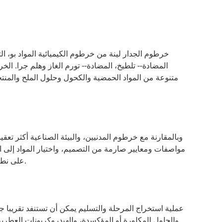
خرطوم الجدار لينة من خرطوم الكيميائية المواد بو، الت
المضادة-- تلطيخ، المضادة-- تورم الغاز وهلم جرا. ا
متنوعة من المواد الحمضية والكحول وحلول الملح والمنتج
وبالمقارنة مع خرطوم المدنيين، والبيئة الصناعية أكثر تعقي
مواصفات ومعايير صارمة من التصميم، واختيار المواد إلى ال
على نطاق واسع، ومجموعة من الضغط ودرجة الحرارة أوسع، والمقاومة الكيميائية أعلى.
عملية استخراج المرحلة والتسليم يمكن أن تستنفد تقريبا جميع
والحلول المكلورة أو المؤكسدة، والهيدروكربونات العطرية