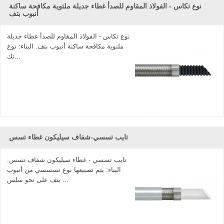
CJan- تفلون خرطوم الصانع يوفر عالية الجودة الصلب مضفر
نوع تكاس - الفولاذ المقاوم للصدأ غطاء جديلة ملتوية مكافحة ساكنة
أنبوب بتف
تفلون خرطوم. بسبب مقاومة ممتازة للتآكل، لدينا تفلون خراطيم
اصطف تستخدم على نطاق واسع في نقل المواد الكيميائية.
خراطيم يمكن تلبية ادارة الاغذية والعقاقير و أوسب الدرجة
نوع تكاس - الفولاذ المقاوم للصدأ غطاء جديلة
ملتوية مكافحة ساكنة أنبوب بتف. البناء: نوع
السادسة القياسية، أنها قد استخدمت في المجالات الطبية أيضا.
تك...
سجان بريوريتيز 'قيمة عالية في الأسعار، كفاءة وقت الإنتاج
وممتازة بعد-- مبيعات الخدمات' لدينا تينيت. مرحبا بكم في الاتصال
بنا.
تايب تسسي-شفاف سيليكون غطاء تسس
تايب تسسي - غطاء سيليكون شفاف تسس.
البناء: يتم تصنيعها نوع تسسسي من أنبوب
بتف على نحو سلس ...