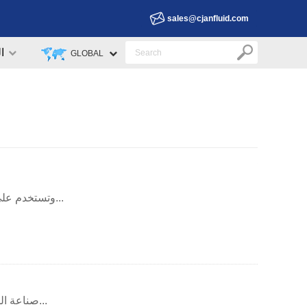
sales@cjanfluid.com
ا
GLOBAL
وتستخدم على نطاق واسع منتجات تجيان في صناعة الأغذية السائلة مثل الحليب، عصير، الم...
صناعة المستحضرات الصيدلانية لتلبية متطلبات عالية من المنتجات نقل السوائل، وقد ار...