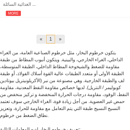
الغذائية السائلة ...
MORE
«
1
»
يتكون خرطوم البخار، مثل خرطوم الصناعية العامة، من الغراء
الداخلي، الغراء الخارجي، والبينية. ويتكون أنبوب المطاط من طبقة
مقاومة للضغط والشيخوخة المطاط الداخلي، الطبقة المتوسطة،
الطبقة الأولى أو متعدد الطبقات عالية القوة أسلاك الفولاذ، أو طبقة
لف والطبقة الخارجية. وهي مصنوعة من نبر (الأكريلونيتريل بيوتادين
كوبوليمر / النتريل). لديها خصائص مقاومة النفط المعدنية، مقاومة
النفط، الوقود، مقاومة درجات الحرارة المنخفضة و تركيز منخفض من
حمض غير العضوية. من أجل زيادة قوة، الغراء الخارجي سوف تعتمد
النسيج النسيج طبقة التي يتم التعامل مع مقاومة للحرارة، وتعزيز
نطاق الضغط من خرطوم.
تعريف خرطوم البخار لديه المعلمات التالية: