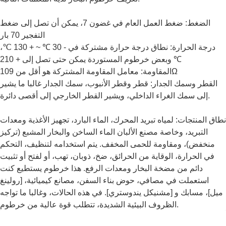
الضغط: ضغط العمل العام في غضون 7، يمكن أن تصل إلى ضغط
التفجير 70 بار
درجة الحرارة: نطاق درجة حرارة مشتركة في - 30 ℃ ~ + 130 ℃،
وبعض خرطوم المستوردة يمكن حتى تصل إلى + 210 ℃
المقاومة: معامل المقاومة المشتركة هو أقل من 109Ω
القطر وسمك الجدار: قطر وقطر الأنبوب، سمك الجدار غالبا ما يشير
إلى سمك الغراء الداخلي، ويشير القطر الخارجي إلى أقصى دائرة.
نطاق المنتجات: لمياه تبريد المحرك، الماء البارد، تجهيز الأغذية ومعدات
التبريد، وخاصة مصنع الألبان الماء الساخن والبخار المشبع (تركيز
منخفض)، ومقاومة للحمى المخفف. يتم استخدامه لتنظيف، التحكم
في الحرارة، الوقاية من الحرائق، ضخ، ذوبان، تهب، أو لفتح أو تثبيت
دائم من مضخة البخار ومعدات الرفع. هذا خرطوم يستطيع كنت
استعملت في مصافي، حوض بناء السفن، مصانع كيميائية، [رولينغ
ميل]، مسابك و [مشنيكل يندوستري]. في هذه الحالات، وغالبا ما تواجه
الظروف البيئية الشديدة، تتطلب قوة عالية من خرطوم.