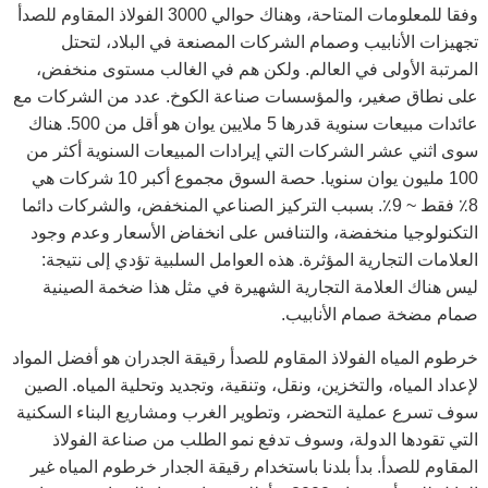
وفقا للمعلومات المتاحة، وهناك حوالي 3000 الفولاذ المقاوم للصدأ
تجهيزات الأنابيب وصمام الشركات المصنعة في البلاد، لتحتل
المرتبة الأولى في العالم. ولكن هم في الغالب مستوى منخفض،
على نطاق صغير، والمؤسسات صناعة الكوخ. عدد من الشركات مع
عائدات مبيعات سنوية قدرها 5 ملايين يوان هو أقل من 500. هناك
سوى اثني عشر الشركات التي إيرادات المبيعات السنوية أكثر من
100 مليون يوان سنويا. حصة السوق مجموع أكبر 10 شركات هي
8٪ فقط ~ 9٪. بسبب التركيز الصناعي المنخفض، والشركات دائما
التكنولوجيا منخفضة، والتنافس على انخفاض الأسعار وعدم وجود
العلامات التجارية المؤثرة. هذه العوامل السلبية تؤدي إلى نتيجة:
ليس هناك العلامة التجارية الشهيرة في مثل هذا ضخمة الصينية
صمام مضخة صمام الأنابيب.
خرطوم المياه الفولاذ المقاوم للصدأ رقيقة الجدران هو أفضل المواد
لإعداد المياه، والتخزين، ونقل، وتنقية، وتجديد وتحلية المياه. الصين
سوف تسرع عملية التحضر، وتطوير الغرب ومشاريع البناء السكنية
التي تقودها الدولة، وسوف تدفع نمو الطلب من صناعة الفولاذ
المقاوم للصدأ. بدأ بلدنا باستخدام رقيقة الجدار خرطوم المياه غير