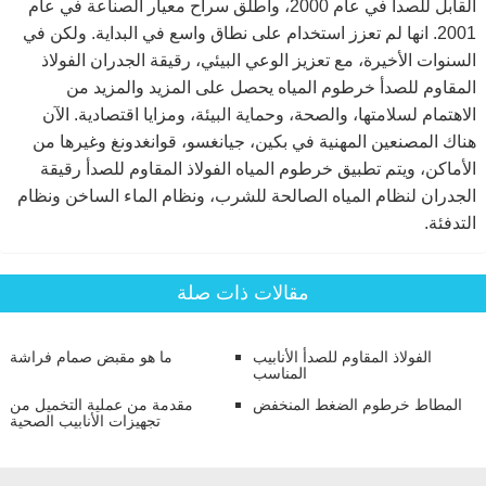
القابل للصدأ في عام 2000، وأطلق سراح معيار الصناعة في عام
2001. انها لم تعزز استخدام على نطاق واسع في البداية. ولكن في
السنوات الأخيرة، مع تعزيز الوعي البيئي، رقيقة الجدران الفولاذ
المقاوم للصدأ خرطوم المياه يحصل على المزيد والمزيد من
الاهتمام لسلامتها، والصحة، وحماية البيئة، ومزايا اقتصادية. الآن
هناك المصنعين المهنية في بكين، جيانغسو، قوانغدونغ وغيرها من
الأماكن، ويتم تطبيق خرطوم المياه الفولاذ المقاوم للصدأ رقيقة
الجدران لنظام المياه الصالحة للشرب، ونظام الماء الساخن ونظام
التدفئة.
مقالات ذات صلة
الفولاذ المقاوم للصدأ الأنابيب
ما هو مقبض صمام فراشة
المناسب
المطاط خرطوم الضغط المنخفض
مقدمة من عملية التخميل من
تجهيزات الأنابيب الصحية