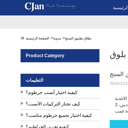
لرئيسية
نطاق تطبيق المنتج
مدونة
الصفحة الرئيسية
بلوق
Product Category
المنتج
التعليمات
2015/11/
كيفية اختيار أنسب خرطوم؟
لاغذية
كيف تختار التركيبات الأنسب؟
والعقاقير، فئة أوسب السادس، 3a، الاتحاد الأوروبي، بفر، سغس لا الملدنات شهادة، en12115، en559، دنف، عبس و سس، و أبي. في
كيفية اختيار تجميع خرطوم مناسب؟
كيفية تخزين الخراطيم؟