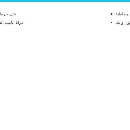
 مطاطية
بتف خرطو
كون و بك
مزايا أنابيب ال