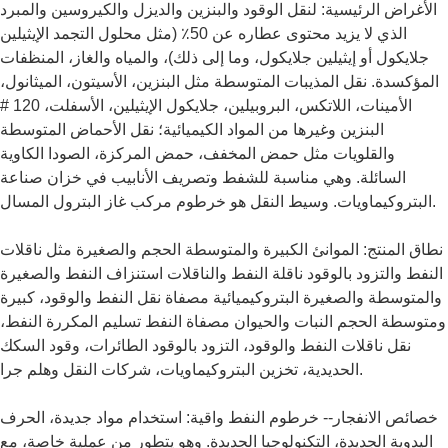
الأغراض الرئيسية: لنقل الوقود والبنزين والديزل والكيروسين والمبرد
الذي لا يزيد محتوى عطاره عن 50٪ (مثل محلول التجمد الإيثيلين
جلايكول أو إيثيلين جلايكول، وما إلى ذلك)، والمياه والغاز، المنظفات
المؤكسدة. نقل المذيبات المتوسطة مثل البنزين، الأسيتون، الميثانول،
الأمينات، اللاتكس، البروبيلين، جلايكول الإيثيلين، الأسفلت، 120 #
البنزين وغيرها من المواد الكيميائية؛ نقل الأحماض المتوسطة
والقلويات مثل حمض المخفف، حمض المركزة، الصودا الكاوية
السائلة. وهي مناسبة للشفط وتصريف الأنابيب في خزان صناعة
البتروكيماويات. وسيط النقل هو خرطوم مركب غاز البترول المسال.
نطاق المنتج: الموانئ الكبيرة والمتوسطة الحجم والصغيرة مثل ناقلات
النفط والتزود بالوقود ناقلة النفط والناقلات استنزاف النفط والصغيرة
والمتوسطة والصغيرة البتروكيميائية مصفاة نقل النفط والوقود، كبيرة
ومتوسطة الحجم النبات والحيوان مصفاة النفط تسليم المكررة النفط،
نقل ناقلات النفط والوقود، التزود بالوقود الطائرات، وقود السكك
الحديدية، تخزين البتروكيماويات، شركات النقل وهلم جرا.
خصائص الانفجار-- خرطوم النفط واقية: استخدام مواد جديدة، الحرف
اليدوية الجديدة، التكنولوجيا الجديدة. وهو يتطور من عملية خاصة، مع