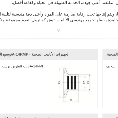
ض التكلفة، أعلى جودة، الخدمة الطويلة في الحياة وكفاءة أفضل.
ا، ويتم إنتاجها تحت رقابة صارمة على المواد وأعلى دقة هندسية لتلبي
د جامدة يفضلها جميع مهندسي الأنابيب. تيش كونترول، تقدم مجموعة مت
صيل بوت ويلد، و إكستيندينغ، و هوس أدابتر، كتالوجات المنتجات متوفر
الصحية
توسيع الطويق 3A-14RMP - تجهيزات الأنابيب الصحية
ق تك-بف
تايب الطويق توسيع الطويق 3A-14RMP