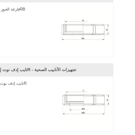
فارغة الجوز سمز-14RB
تايب إدف نوت إدف-13R - تجهيزات الأنابيب الصحية
تايب إدف نوت إدف-13R