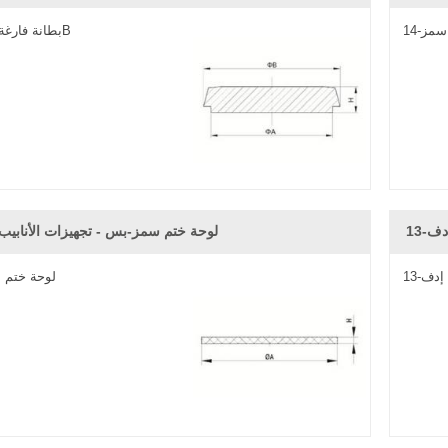
بطانة فارغة سمز-14B
لوحة ختم سمز-بس - تجهيزات الأنابيب
لوحة ختم