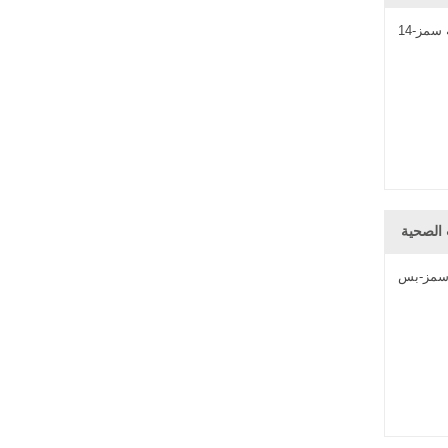
 الصحية
 سمز-بس