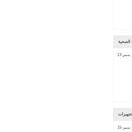
سمز-13
سمز-15