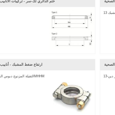
الصحية
ختم الدائري تك-سر - تركيبات الأنابيب
 الصحية
ارتفاع ضغط المشبك - أنابيب 
دين-13
الثقيلة المزدوج دبوس المشبك 13MHHM