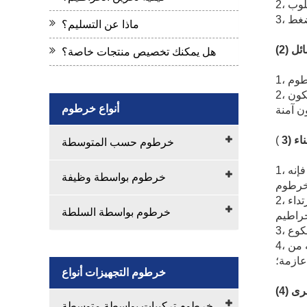
ماذا عن التسليم؟
سائل
هل يمكنك تخصيص منتجات خاصة؟
2، إذا كنت ترغب في استخدام المطاط خرطوم لتسليم النفط، مسحوق، المواد الكيميائية السامة أو حمض قوي أو القلويات، قد يكون
أنواع خرطوم
حناء
(
خرطوم حسب المتوسطة
1، الحد الأدنى الانحناء الشعاع من خرطوم مطاطي هو أصغر دائرة نصف قطرها مسموح خرطوم يسمح ل تكون عازمة حولها. وإلا فإنه
خرطوم بواسطة وظيفة
2، يرجى عدم ثني خرطوم مطاطي إلى أقصى حد ممكن عندما يتم استخدامه لتسليم مسحوق أو الجسيمات من أجل تجنب ارتداء
خرطوم بواسطة السلطة
4، لا تتحرك تثبيت خرطوم إذا لم يكن ضروريا، على وجه الخصوص، يجب أن نكون بعناية فائقة عند تحريك خرطوم من أجل حمايته من
ازمة؛
خرطوم التجهيزات أنواع
 أخرى
خرطوم تركيبات بواسطة متوسطة