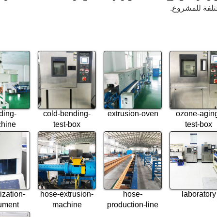
تلفة للمشروع.
ding-
cold-bending-
extrusion-oven
ozone-agin
hine
test-box
test-box
ization-
hose-extrusion-
hose-
laboratory
rument
machine
production-line