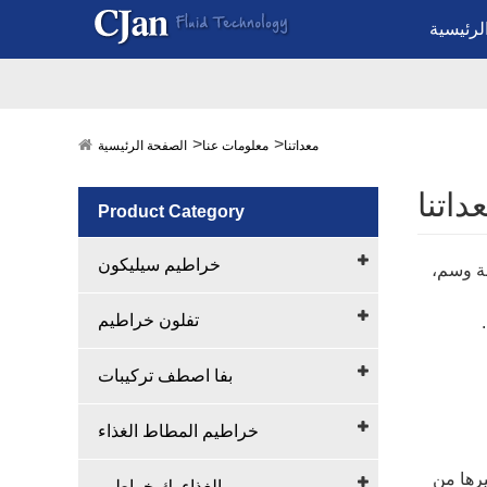
لرئيسية
معداتنا
معلومات عنا
الصفحة الرئيسية
داتنا
Product Category
خراطيم سيليكون
لة وسم،
تفلون خراطيم
بفا اصطف تركيبات
خراطيم المطاط الغذاء
 لدينا سس، دنف، عبس وغيرها من نوع النبات سس وشهادة المنتج، و EN12115، EN559 وغيرها من
الغذاء بك خراطيم