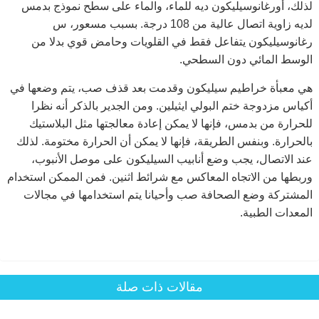
لذلك،
أورغانوسيليكون ديه للماء، والماء على سطح نموذج بدمس
لديه زاوية اتصال عالية من 108 درجة. بسبب
مسعور،
س
رغانوسيليكون
يتفاعل فقط في القلويات وحامض قوي بدلا من
الوسط المائي دون السطحي.
هي معبأة خراطيم سيليكون وقدمت بعد قذف صب، يتم وضعها في
أكياس مزدوجة ختم البولي ايثيلين. ومن الجدير بالذكر أنه نظرا
للحرارة من بدمس، فإنها لا يمكن إعادة معالجتها مثل البلاستيك
بالحرارة. وبنفس الطريقة، فإنها لا يمكن أن الحرارة مختومة. لذلك
عند الاتصال، يجب وضع أنابيب السيليكون على موصل الأنبوب،
وربطها من الاتجاه المعاكس مع شرائط اثنين. فمن الممكن استخدام
المشتركة وضع الصحافة صب وأحيانا يتم استخدامها في مجالات
المعدات الطبية.
مقالات ذات صلة