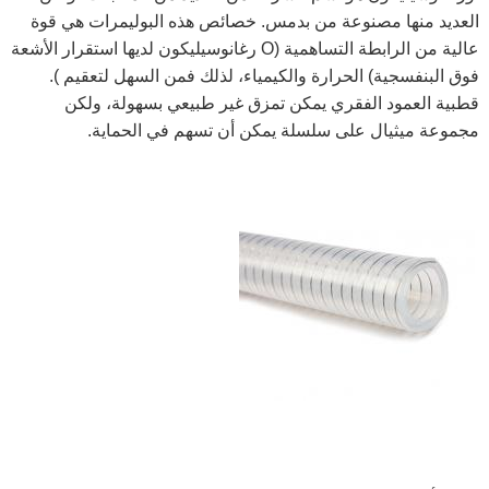
العديد منها مصنوعة من بدمس. خصائص هذه البوليمرات هي قوة
عالية من الرابطة التساهمية (O
رغانوسيليكون لديها استقرار الأشعة
فوق البنفسجية) الحرارة والكيمياء، لذلك فمن السهل لتعقيم
).
قطبية العمود الفقري يمكن تمزق غير طبيعي بسهولة، ولكن
مجموعة ميثيال على سلسلة يمكن أن تسهم في الحماية.