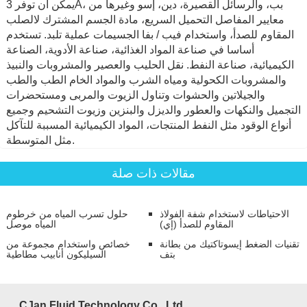
يمكن أن توفر 3A، بب، والرسائل القصيرة، دين، إسو وغيرها من
معايير المفاصل التحميل السريع، مادة الجسم المشترك لالصلب
المقاوم للصدأ، واستخدام فيب / بفا الجسيمات عملية تلبد. تستخدم
أساسا في صناعة المواد الغذائية، صناعة الأدوية، الصناعة
الكيميائية، صناعة النفط. نقل الحليب والعصير والمشروبات والنبيذ
والمشروبات الكحولية ومياه الشرب والمواد الخام الطب والطب
والجيلاتين والحشوات وتناول الزيوت والمربى ومستحضرات
التجميل والنكهات والعطور والديزل والبنزين وزيوت التشحيم وجميع
أنواع الوقود مثل النفط المنتجات، المواد الكيميائية المسببة للتآكل
مثل المتوسطة.
مقالات ذات صلة
الاحتياطات لاستخدام شفة الفولاذ
حلول تسرب المياه من خرطوم
المقاوم للصدأ (إي)
المياه موصل
تقنيات الضغط إيسوتاكتيك من بطانة
خصائص واستخدام مجموعة من
بتف
السيليكون أنابيب مطاطية
CJan Fluid Technology Co., Ltd.