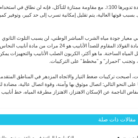
100٪ المعاد تدويرها. الكربون الأنابيب الفولاذية يمكن إعادة تدويرها 100٪. مع مقاومة ممتازة للتآكل، فإنه لن نطاق في 
 بسبب قوتها العالية، يتم تقليل إمكانية تسرب إلى حد كبير، وتوفير كمي
لبي معيار جودة مياه الشرب المباشر الوطني، لن يسبب التلوث الثانوي 
المياه. تقليل فقدان الحرارة. خاصية العزل الحراري من مادة الفولاذ المقاوم للصدأ الأنابيب هو 24 مرات من مادة أنابيب النح
المياه الساخنة. ما هو أكثر، الكربون الصلب الأنابيب والتجهيزات يمكن
ة، وتجنب "احمرار" و "مخطط" على التركيبات.
جهيزات، أصبحت تركيبات ضغط التيار والاتجاه المزدهر في المناطق المتقدم
على النحو التالي: اتصال موثوق بها وآمنة، وقوة اتصال عالية، مضادة للا
اض الناجمة عن الإسكان الاهتزاز، الاهتزاز مطرقة المياه، خط أنابيب ا
مقالات ذات صلة
وم مرن
التكنولوجيا الرائدة في صناعة مستوى بطان