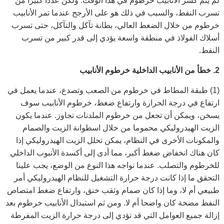
لم يتم كسر الأنابيب خرطوم في هذا الوقت. ولكن عددا كبيرا من
تسرب النفط، والسبب في ذلك هو على الأرجح عندما تمر الأنابيب
خرطوم من خلال الضغط العالي، بطانة تآكل والتآكل، حتى تسرب
أسلاك الفولاذ في منطقة واسعة يؤدي إلى قدر كبير من تسرب
النفط.
2. خطأ من الأنابيب الداخلية خرطوم الأنابيب
(1) طبقة المطاط في خرطوم من الصعب وتصدع، عندما يعمل في
ارتفاع في درجة الحرارة وارتفاع ضغط، خرطوم الأنابيب سوف
يسخن، ويمكن أن تجعل من خرطوم الملدنات تجاوز. عندما يكون
الزيت الهيدروليكي محموما من خلال اسطوانة الزيت والصمام
والمكونات الأخرى في النظام، يمكن تحلل الزيت الهيدروليكي إذا
كان هناك انخفاض ضغط أكبر، مما أدى إلى أكسدة الأنبوب الداخلي
للخرطوم والتصلب. عندما نواجه هذا النوع من الوضع، يجب علينا
التحقق ما إذا كانت درجة حرارة التشغيل للنظام الهيدروليكي أمر
طبيعي أم لا، وما إذا كان صمام وثقب خنق، وارتفاع ضغط امتصاص
النفط مضخة كان واضحا أم لا. ومن ثم استبدال الأنابيب خرطوم بعد
إزالة جميع العوامل التي قد تؤدي إلى درجة حرارة الزيت المفرطة