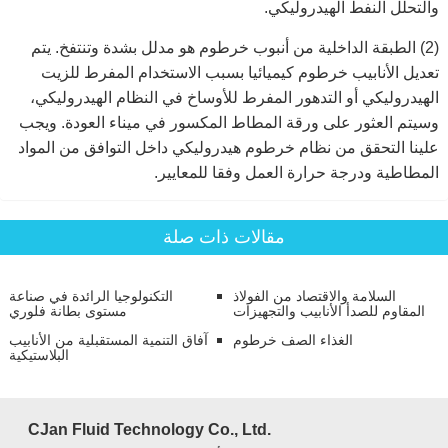
والتحلل النفط الهيدروليكي.
(2) الطبقة الداخلية من أنبوب خرطوم هو مدلل بشدة وتنتفخ. يتم
تعديل الأنابيب خرطوم كيميائيا بسبب الاستخدام المفرط للزيت
الهيدروليكي أو التدهور المفرط للأوساخ في النظام الهيدروليكي،
وسيتم العثور على ورقة المطاط المكسور في ميناء العودة. ويجب
علينا التحقق من نظام خرطوم هيدروليكي داخل التوافق من المواد
المطاطية ودرجة حرارة العمل وفقا للمعايير.
مقالات ذات صلة
السلامة والاقتصاد من الفولاذ
التكنولوجيا الرائدة في صناعة
المقاوم للصدأ الأنابيب والتجهيزات
مستوى بطانة فلوري
الغذاء الصف خرطوم
آفاق التنمية المستقبلية من الأنابيب
البلاستيكية
CJan Fluid Technology Co., Ltd.