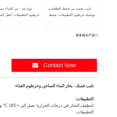
تايب بفسد بير شفط الطعام و
نوع نفد - نبر الغذاء تس
توصيله خرطوم التطبيقات: شفط
خرطوم التطبيقات: لنقل المو
...
更多相关产品>>
Contact Now
تايب فسك - بخار الماء الساخن وخرطوم الغذاء
التطبيقات:
لتنظيف ا
التطبيقات.