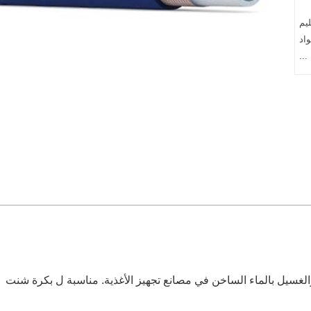
ليم
اد
...
لبخار في درجات الحرارة: تصل إلى + 165 ℃ والغسيل بالماء الساخن في مصانع تجهيز الأغذية. مناسبة ل بكرة شنت