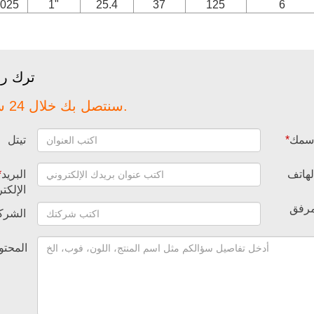
025
1"
25.4
37
125
6
ترك رس
سنتصل بك خلال 24 ساعة.
سمك
*
تيتل
لهاتف
البريد
*
الإلكت
رفق
الشرك
المحتو