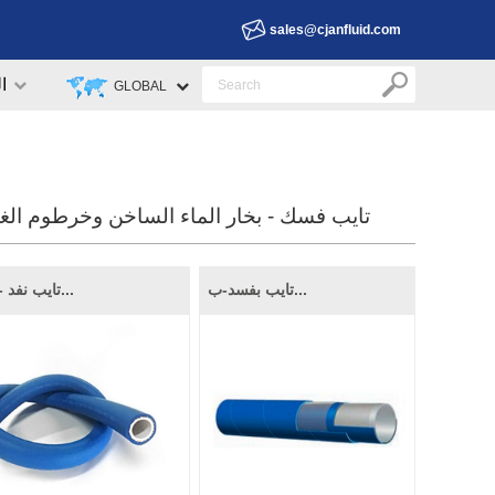
sales@cjanfluid.com
ا
GLOBAL
تايب فسك - بخار الماء الساخن وخرطوم الغذ
تايب بفسد-ب...
تايب نفد - ن...