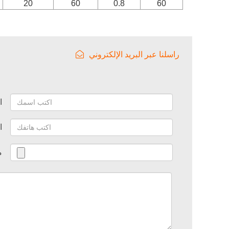
20
60
0.8
60
راسلنا عبر البريد الإلكتروني
ا
ا
م