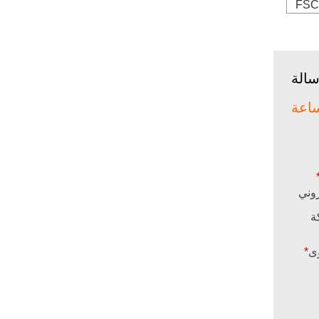
FSC
الة
روني
ة
ى
*