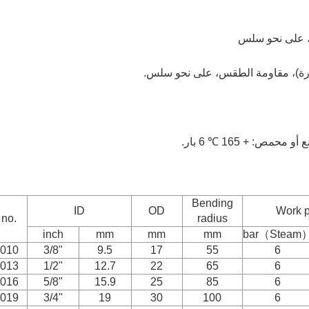
)، على نحو سلس
رارة)، مقاومة الطقس، على نحو سلس.
Bending
ID
OD
Work p
 no.
radius
inch
mm
mm
mm
bar（Steam
010
3/8"
9.5
17
55
6
013
1/2"
12.7
22
65
6
016
5/8"
15.9
25
85
6
019
3/4"
19
30
100
6