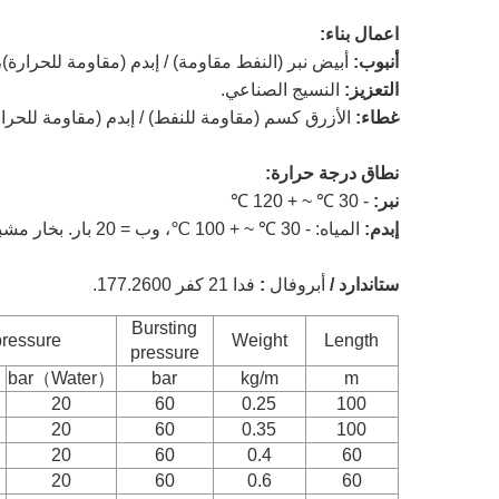
اعمال بناء:
أنبوب:
أبيض نبر (النفط مقاومة) / إبدم (مقاومة للحرارة
التعزيز:
النسيج الصناعي.
غطاء:
الأزرق كسم (مقاومة للنفط) / إبدم (مقاومة للح
نطاق درجة حرارة:
نبر:
- 30 ℃ ~ + 120 ℃
إبدم:
المياه: - 30 ℃ ~ + 100 ℃، وب = 20 بار. بخار مشبع أو محمص: + 165 ℃ 6 بار.
ستاندارد /
أبروفال
:
فدا 21 كفر 177.2600.
Bursting
ressure
Weight
Length
pressure
）
bar（Water）
bar
kg/m
m
20
60
0.25
100
20
60
0.35
100
20
60
0.4
60
20
60
0.6
60