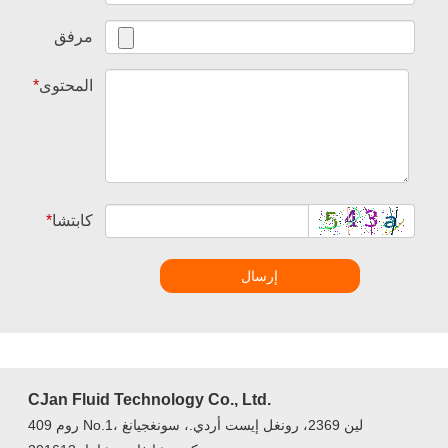
مرفق
المحتوى
*
كابتشا
*
إرسال
CJan Fluid Technology Co., Ltd.
روم 409 No.1، لين 2369، رونغل إيست أردي.، سونغجيانغ