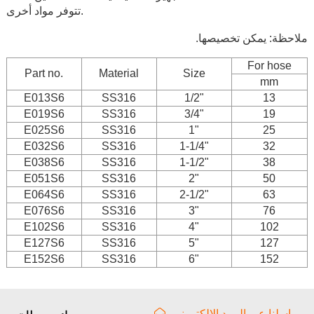
تتوفر مواد أخرى.
ملاحظة: يمكن تخصيصها.
For hose
Part no.
Material
Size
mm
E013S6
SS316
1/2"
13
E019S6
SS316
3/4"
19
E025S6
SS316
1"
25
E032S6
SS316
1-1/4"
32
E038S6
SS316
1-1/2"
38
E051S6
SS316
2"
50
E064S6
SS316
2-1/2"
63
E076S6
SS316
3"
76
E102S6
SS316
4"
102
E127S6
SS316
5"
127
E152S6
SS316
6"
152
راسلنا عبر البريد الإلكتروني