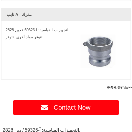
تايب A - ترك...
التجهيزات القياسية: آ-59326 / دين 2828
تتوفر مواد أخرى. تتوفر...
更多相关产品>>
Contact Now
التجهيزات القياسية: آ-59326 / دين 2828.